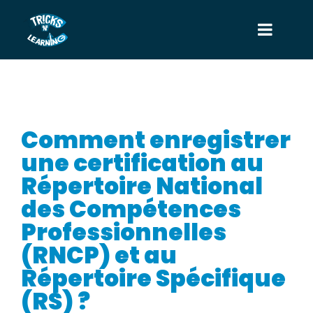
Comment enregistrer
une certification au
Répertoire National
des Compétences
Professionnelles
(RNCP) et au
Répertoire Spécifique
(RS) ?