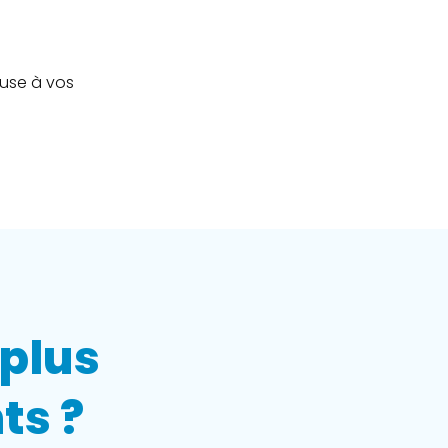
e
euse à vos
 plus
ts ?