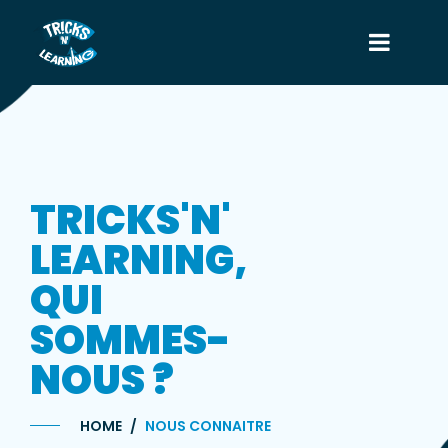
TRICKS'N'
LEARNING,
QUI
SOMMES-
NOUS ?
HOME
NOUS CONNAITRE