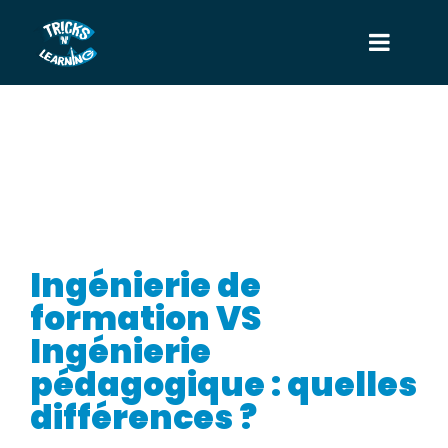
Ingénierie de
formation VS
Ingénierie
pédagogique : quelles
différences ?